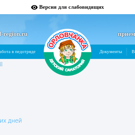
A
Версия для слабовидящих
-region.ru
прие
абота в педотряде
Документы
В
Я
их дней