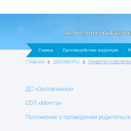
oo_buz_orlovchanka@orel
Главная
Противодействие коррупции
Р
ГЛАВНАЯ
ДОКУМЕНТЫ
ПРАВИЛА ПОВЕДЕНИ
ДС «Орловчанка»
СОЛ «Мечта»
Положение о проведении родительск