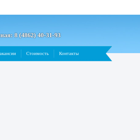
A
A
A
A
мная:
8 (4862)
40-31-93
акансии
Стоимость
Контакты