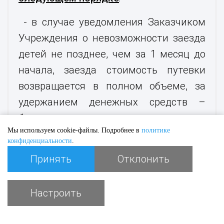
- в случае уведомления Заказчиком
Учреждения о невозможности заезда
детей не позднее, чем за 1 месяц до
начала, заезда стоимость путевки
возвращается в полном объеме, за
удержанием денежных средств –
банковского процента за перевод;
Мы используем cookie-файлы. Подробнее в
политике
- в случае уведомления Заказчиком
конфиденциальности
.
Учреждения о невозможности заезда
Принять
Отклонить
детей не позднее, чем за 10 дней до
начала заезда, стоимость путевки
Настроить
КУПИТЬ ПУТЕВКУ
возвращается с учетом удержания
фактически понесенных